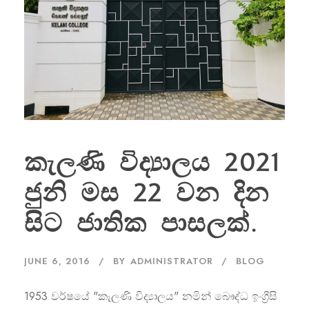
කැලණි විද්‍යාලය 2021
ජුනි මස 22 වන දින
සිට ජාතික පාසලක්.
JUNE 6, 2016
BY
ADMINISTRATOR
BLOG
1953 වර්ෂයේ "කැලණි විද්‍යාලය" නමින් බෞද්ධ ඉංග්‍රීසි