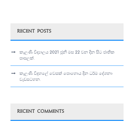
Recent Posts
කැලණි විද්‍යාලය 2021 ජුනි මස 22 වන දින සිට ජාතික
පාසලක්.
කැලණි විදුහලේ වෙසක් පොහොය දින ධර්ම දේශනා
වැඩසටහන.
Recent Comments