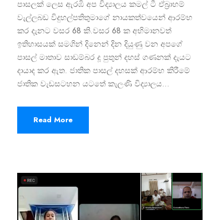
පාසලක් ලෙස ඇරඹි අප විද්‍යාලය කමල් ටී ඒබ්‍රාහම්
වැල්ලබඩ විදුහල්පතිතුමාගේ නායකත්වයෙන් ආරම්භ
කර දැනට වසර 68 කි.වසර 68 ක අභිමානවත්
ඉතිහාසයක් සමගින් දිනෙන් දින දියුණු වන අපගේ
පාසල් මාතාව සාඩම්බර දූ පුතුන් දහස් ගණනක් දැයට
දායාද කර ඇත. ජාතික පාසල් දහසක් ආරම්භ කිරීමේ
ජාතික වැඩසටහන යටතේ කැලණි විද්‍යාලය...
Read More