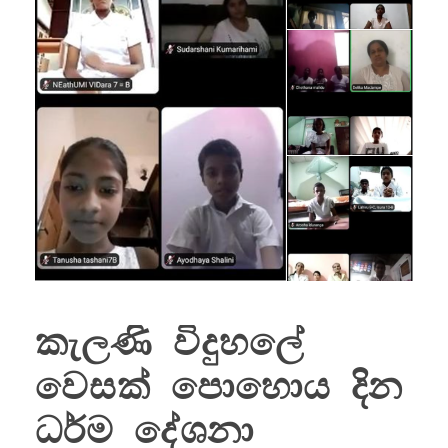
කැලණි විදුහලේ
වෙසක් පොහොය දින
ධර්ම දේශනා