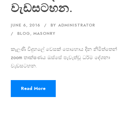
වැඩසටහන.
JUNE 6, 2016
BY
ADMINISTRATOR
BLOG
,
MASONRY
කැලණි විදුහලේ වෙසක් පොහොය දින නිමිත්තෙන්
zoom තාක්ෂණය ඔස්සේ පැවැත්වූ ධර්ම දේශනා
වැඩසටහන.
Read More