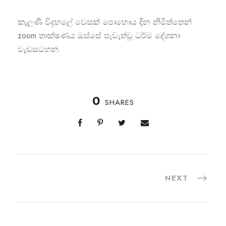
කැලණි විදුහලේ වෙසක් පොහොය දින නිමිත්තෙන්
zoom තාක්ෂණය ඔස්සේ පැවැත්වූ ධර්ම දේශනා
වැඩසටහන.
0
SHARES
NEXT