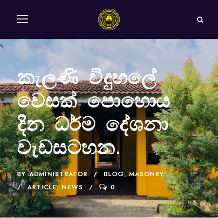
කැලණි විදුහලේ
වෙසක් පොහොය
දින ධර්ම දේශනා
වැඩසටහන.
BY
ADMINISTRATOR
BLOG
,
MASONRY
ARTICLE
,
NEWS
0